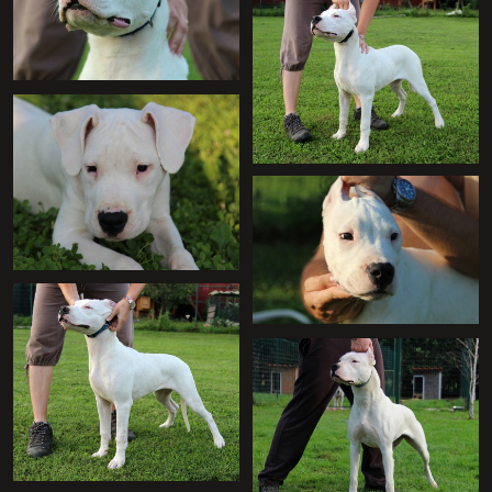
+
+
+
+
+