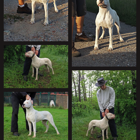
+
+
+
+