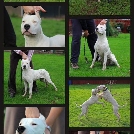
+
+
+
+
+