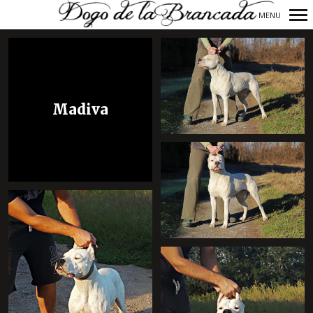
MENU
Navigazione
principale
+
Madiva
+
+