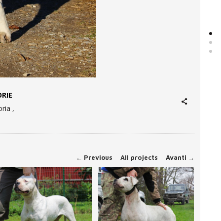
RIE
ria
←
Previous
All projects
Avanti
→
HUINKA DEL PICADERO
BULLA DEL PICADERO
FEMMINE
FEMMINE