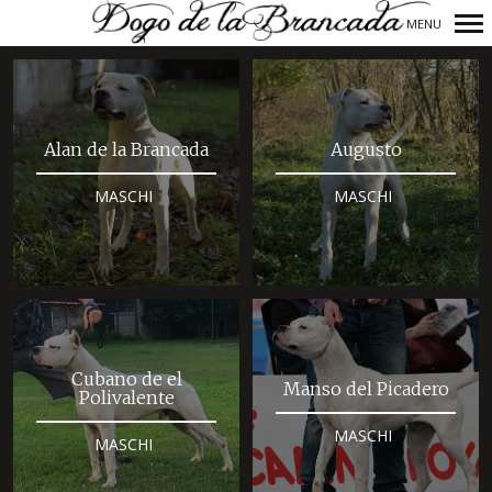
MENU
Navigazione
principale
Alan de la Brancada
Augusto
MASCHI
MASCHI
Cubano de el
Manso del Picadero
Polivalente
MASCHI
MASCHI