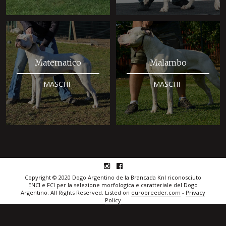
Matematico
Malambo
MASCHI
MASCHI
instagram
facebook
Copyright © 2020 Dogo Argentino de la Brancada Knl riconosciuto
ENCI
e
FCI
per la selezione morfologica e caratteriale del Dogo
Argentino. All Rights Reserved. Listed on
eurobreeder.com
-
Privacy
Policy