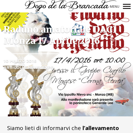
MENU
Navigazione
principale
Raduno amatoriale DACI
Monza 17 Aprile 2016
10 MARZO 2016
ARTICOLI E NEWS
EXPO
Siamo lieti di informarvi che
l’allevamento