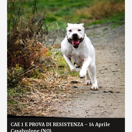
CAE 1 E PROVA DI RESISTENZA – 14 Aprile
Casalvolone (NO)