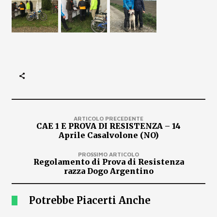
ARTICOLO PRECEDENTE
CAE 1 E PROVA DI RESISTENZA – 14
Aprile Casalvolone (NO)
PROSSIMO ARTICOLO
Regolamento di Prova di Resistenza
razza Dogo Argentino
Potrebbe Piacerti Anche