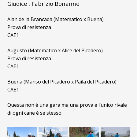
Giudice : Fabrizio Bonanno
Alan de la Brancada (Matematico x Buena)
Prova di resistenza
CAE1
Augusto (Matematico x Alice del Picadero)
Prova di resistenza
CAE1
Buena (Manso del Picadero x Paila del Picadero)
CAE1
Questa non è una gara ma una prova e l’unico rivale
di ogni cane è se stesso.